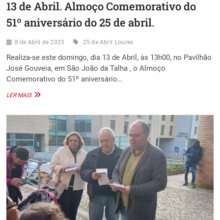
13 de Abril. Almoço Comemorativo do
51º aniversário do 25 de abril.
8 de Abril de 2025
25 de Abril
Loures
Realiza-se este domingo, dia 13 de Abril, às 13h00, no Pavilhão
José Gouveia, em São João da Talha , o Almoço
Comemorativo do 51º aniversário…
13
LER MAIS
DE
ABRIL.
ALMOÇO
COMEMORATIVO
DO
51º
ANIVERSÁRIO
DO
25
DE
ABRIL.