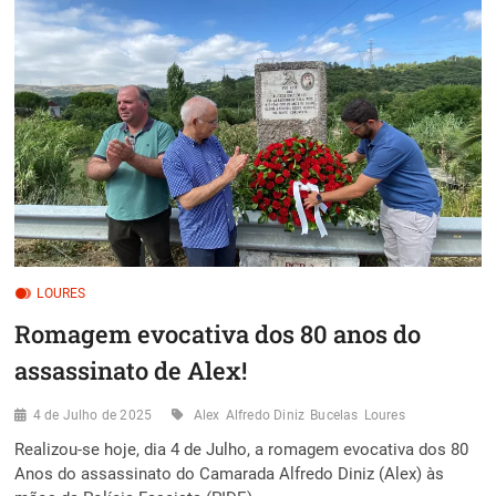
EM
LOURES.
A
PONTA
DO
ICEBERGUE
DE
UM
PROBLEMA
ESTRUTURAL
NA
HABITAÇÃO!
LOURES
Romagem evocativa dos 80 anos do
assassinato de Alex!
4 de Julho de 2025
Alex
Alfredo Diniz
Bucelas
Loures
Realizou-se hoje, dia 4 de Julho, a romagem evocativa dos 80
Anos do assassinato do Camarada Alfredo Diniz (Alex) às