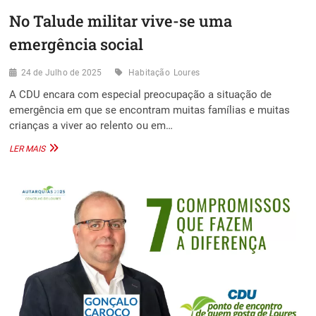
No Talude militar vive-se uma
emergência social
24 de Julho de 2025
Habitação
Loures
A CDU encara com especial preocupação a situação de
emergência em que se encontram muitas famílias e muitas
crianças a viver ao relento ou em…
NO
LER MAIS
TALUDE
MILITAR
VIVE-
SE
UMA
EMERGÊNCIA
SOCIAL