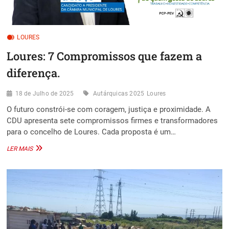
LOURES
Loures: 7 Compromissos que fazem a
diferença.
18 de Julho de 2025
Autárquicas 2025
Loures
O futuro constrói-se com coragem, justiça e proximidade. A
CDU apresenta sete compromissos firmes e transformadores
para o concelho de Loures. Cada proposta é um…
LOURES:
LER MAIS
7
COMPROMISSOS
QUE
FAZEM
A
DIFERENÇA.