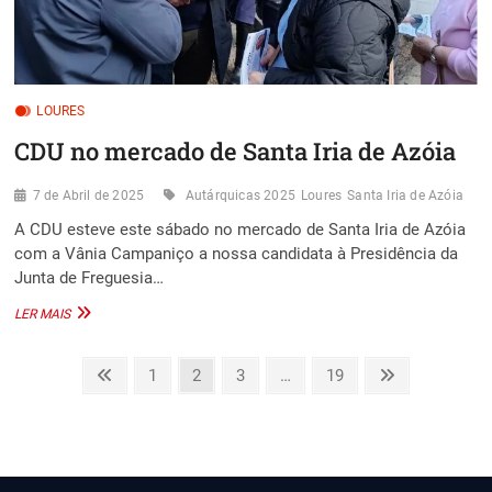
LOURES
CDU no mercado de Santa Iria de Azóia
7 de Abril de 2025
Autárquicas 2025
Loures
Santa Iria de Azóia
A CDU esteve este sábado no mercado de Santa Iria de Azóia
com a Vânia Campaniço a nossa candidata à Presidência da
Junta de Freguesia…
CDU
LER MAIS
NO
MERCADO
Paginação
DE
Previous
Page
Page
Page
Page
Next
1
2
3
…
19
SANTA
page
page
dos
IRIA
DE
conteúdos
AZÓIA