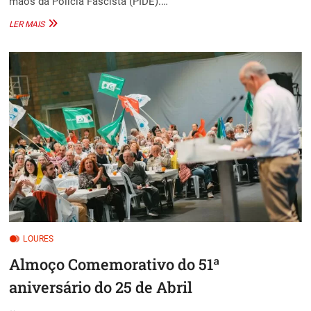
mãos da Polícia Fascista (PIDE).…
ROMAGEM
LER MAIS
EVOCATIVA
DOS
80
ANOS
DO
ASSASSINATO
DE
ALEX!
LOURES
Almoço Comemorativo do 51ª
aniversário do 25 de Abril