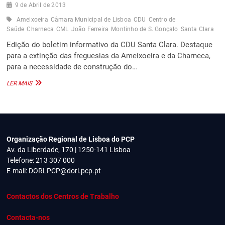
9 de Abril de 2013
Ameixoeira
Câmara Municipal de Lisboa
CDU
Centro de
Saúde
Charneca
CML
João Ferreira
Montinho de S. Gonçalo
Santa Clara
Edição do boletim informativo da CDU Santa Clara. Destaque
para a extinção das freguesias da Ameixoeira e da Charneca,
para a necessidade de construção do…
INFORMAÇÃO
LER MAIS
CDU
SANTA
CLARA
Organização Regional de Lisboa do PCP
Av. da Liberdade, 170 | 1250-141 Lisboa
Telefone: 213 307 000
E-mail:
DORLPCP@dorl.pcp.pt
Contactos dos Centros de Trabalho
Contacta-nos