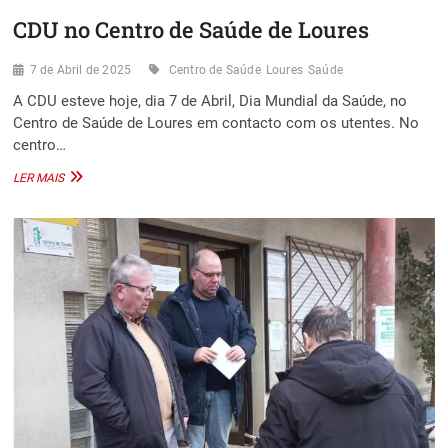
CDU no Centro de Saúde de Loures
7 de Abril de 2025
Centro de Saúde
Loures
Saúde
A CDU esteve hoje, dia 7 de Abril, Dia Mundial da Saúde, no
Centro de Saúde de Loures em contacto com os utentes. No
centro…
CDU
LER MAIS
NO
CENTRO
DE
SAÚDE
DE
LOURES