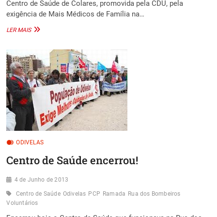
Centro de Saúde de Colares, promovida pela CDU, pela
exigência de Mais Médicos de Família na…
CONCENTRAÇÃO
LER MAIS
DE
UTENTES
NO
CENTRO
DE
SAÚDE
DE
COLARES
ODIVELAS
Centro de Saúde encerrou!
4 de Junho de 2013
Centro de Saúde
Odivelas
PCP
Ramada
Rua dos Bombeiros
Voluntários