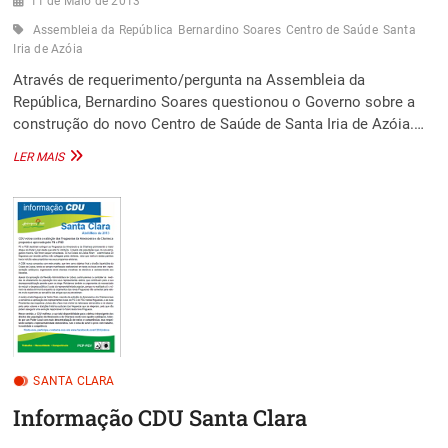
11 de Maio de 2013
Assembleia da República
Bernardino Soares
Centro de Saúde
Santa
Iria de Azóia
Através de requerimento/pergunta na Assembleia da
República, Bernardino Soares questionou o Governo sobre a
construção do novo Centro de Saúde de Santa Iria de Azóia.…
BERNARDINO
LER MAIS
SOARES
QUESTIONA
GOVERNO
SOBRE
A
CONSTRUÇÃO
DO
NOVO
CENTRO
DE
SAÚDE
EM
SANTA CLARA
SANTA
IRIA
Informação CDU Santa Clara
DE
AZÓIA