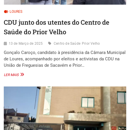
LOURES
CDU junto dos utentes do Centro de
Saúde do Prior Velho
13 de Março de 2025
Centro de Saúde
Prior Velho
Gonçalo Caroço, candidato à presidência da Câmara Municipal
de Loures, acompanhado por eleitos e activistas da CDU na
União de Freguesias de Sacavém e Prior…
CDU
LER MAIS
JUNTO
DOS
UTENTES
DO
CENTRO
DE
SAÚDE
DO
PRIOR
VELHO