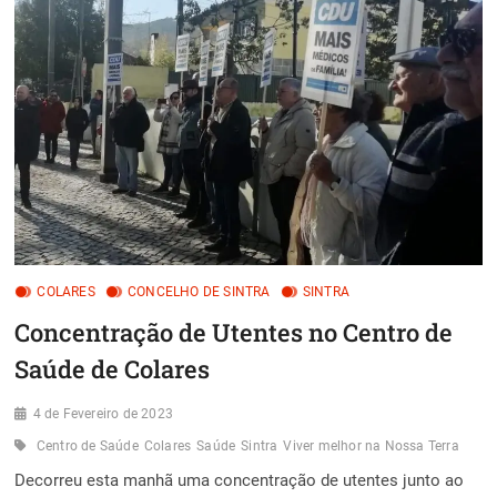
PCP
EXIGE
MAIS
MÉDICOS
DE
FAMÍLIA
E
PROFISSIONAIS
DE
SAÚDE
COLARES
CONCELHO DE SINTRA
SINTRA
Concentração de Utentes no Centro de
Saúde de Colares
4 de Fevereiro de 2023
Centro de Saúde
Colares
Saúde
Sintra
Viver melhor na Nossa Terra
Decorreu esta manhã uma concentração de utentes junto ao