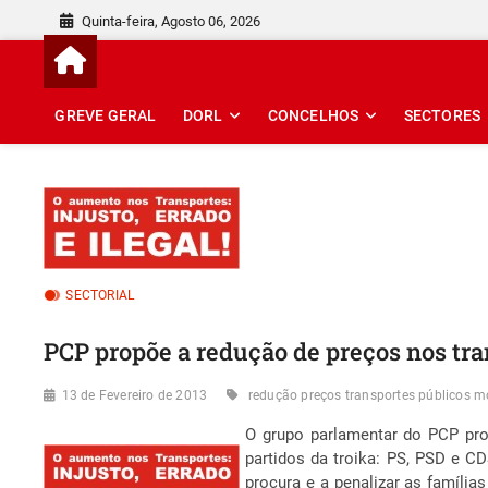
Skip
Quinta-feira, Agosto 06, 2026
to
content
GREVE GERAL
DORL
CONCELHOS
SECTORES
SECTORIAL
PCP propõe a redução de preços nos tr
13 de Fevereiro de 2013
redução preços transportes públicos 
O grupo parlamentar do PCP pro
partidos da troika: PS, PSD e C
procura e a penalizar as família