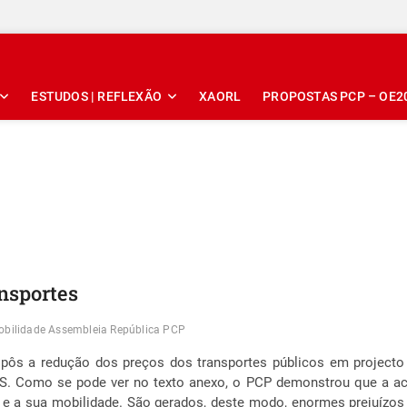
ESTUDOS | REFLEXÃO
XAORL
PROPOSTAS PCP – OE2
ansportes
mobilidade Assembleia República PCP
pôs a redução dos preços dos transportes públicos em project
DS. Como se pode ver no texto anexo, o PCP demonstrou que a actu
s e a sua mobilidade. São gerados, deste modo, enormes prejuízos