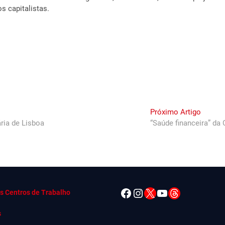
s capitalistas.
Next
Próximo Artigo
post:
ria de Lisboa
“Saúde financeira” da
Facebook
Instagram
X
YouTube
Threads
s Centros de Trabalho
s