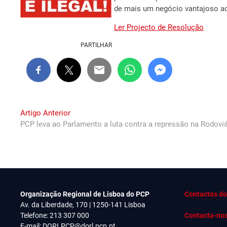
de mais um negócio vantajoso ao
Ler Projecto de Resolução
PARTILHAR
Navegação
Previous
Artigo Anterior
post:
PCP leva ao Parlamento a luta contra a repressão na Rodoviá
de
artigos
Organização Regional de Lisboa do PCP
Contactos do
Av. da Liberdade, 170 | 1250-141 Lisboa
Telefone: 213 307 000
Contacta-no
E-mail:
DORLPCP@dorl.pcp.pt