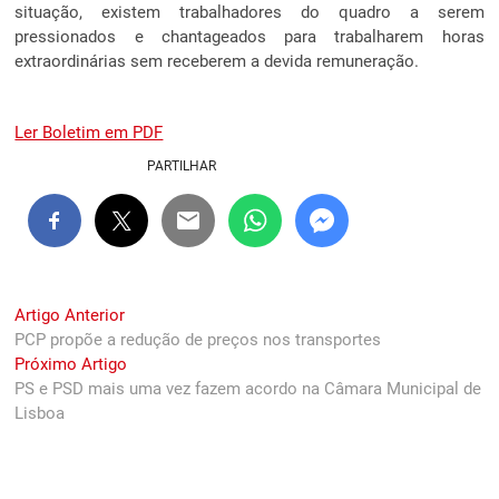
situação, existem trabalhadores do quadro a serem
pressionados e chantageados para trabalharem horas
extraordinárias sem receberem a devida remuneração.
Ler Boletim em PDF
PARTILHAR
Navegação
Previous
Artigo Anterior
post:
PCP propõe a redução de preços nos transportes
de
Next
Próximo Artigo
artigos
post:
PS e PSD mais uma vez fazem acordo na Câmara Municipal de
Lisboa