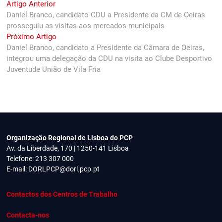
Navegação
Previous
Artigo Anterior
post:
Daniel Branco, candidato CDU a Presidente da CM de Oeiras
de
prosseguiu as visitas aos mercados municipais
artigos
Next
Próximo Artigo
post:
Daniel Branco, candidato a Presidente da Câmara de Oeiras,
integrou uma delegação da CDU na visita ao Clube Desportivo
Juventude União de Vila Fria
Organização Regional de Lisboa do PCP
Av. da Liberdade, 170 | 1250-141 Lisboa
Telefone: 213 307 000
E-mail:
DORLPCP@dorl.pcp.pt
Contactos dos Centros de Trabalho
Contacta-nos