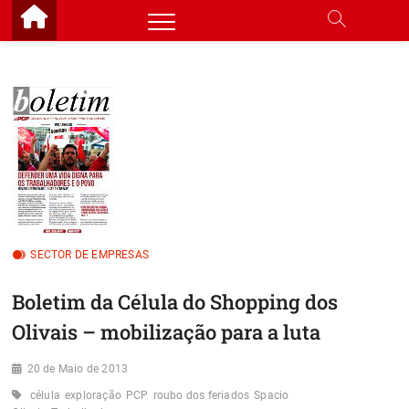
Skip
to
content
SECTOR DE EMPRESAS
Boletim da Célula do Shopping dos
Olivais – mobilização para a luta
20 de Maio de 2013
célula
exploração
PCP
roubo dos feriados
Spacio