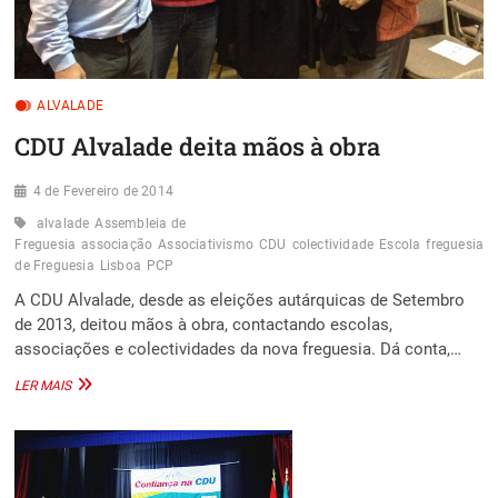
ALVALADE
CDU Alvalade deita mãos à obra
4 de Fevereiro de 2014
alvalade
Assembleia de
Freguesia
associação
Associativismo
CDU
colectividade
Escola
freguesia
J
de Freguesia
Lisboa
PCP
A CDU Alvalade, desde as eleições autárquicas de Setembro
de 2013, deitou mãos à obra, contactando escolas,
associações e colectividades da nova freguesia. Dá conta,…
CDU
LER MAIS
ALVALADE
DEITA
MÃOS
À
OBRA