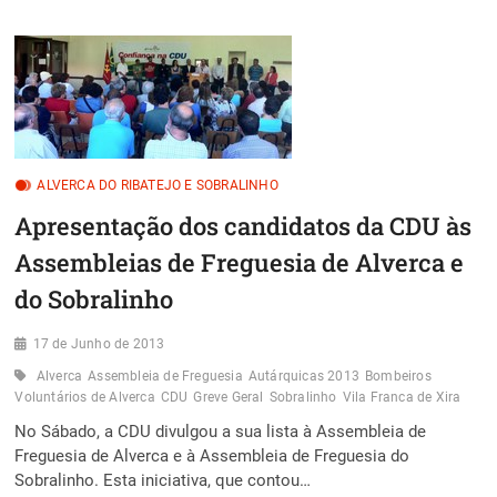
DA
LISTA
DA
CDU
À
ASSEMBLEIA
DE
FREGUESIA
DE
ALVERCA DO RIBATEJO E SOBRALINHO
VILA
FRANCA
Apresentação dos candidatos da CDU às
DE
XIRA
Assembleias de Freguesia de Alverca e
do Sobralinho
17 de Junho de 2013
Alverca
Assembleia de Freguesia
Autárquicas 2013
Bombeiros
Voluntários de Alverca
CDU
Greve Geral
Sobralinho
Vila Franca de Xira
No Sábado, a CDU divulgou a sua lista à Assembleia de
Freguesia de Alverca e à Assembleia de Freguesia do
Sobralinho. Esta iniciativa, que contou…