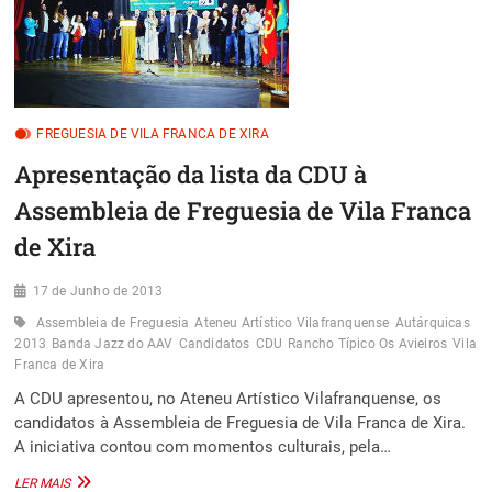
FREGUESIA DE VILA FRANCA DE XIRA
Apresentação da lista da CDU à
Assembleia de Freguesia de Vila Franca
de Xira
17 de Junho de 2013
Assembleia de Freguesia
Ateneu Artístico Vilafranquense
Autárquicas
2013
Banda Jazz do AAV
Candidatos
CDU
Rancho Típico Os Avieiros
Vila
Franca de Xira
A CDU apresentou, no Ateneu Artístico Vilafranquense, os
candidatos à Assembleia de Freguesia de Vila Franca de Xira.
A iniciativa contou com momentos culturais, pela…
APRESENTAÇÃO
LER MAIS