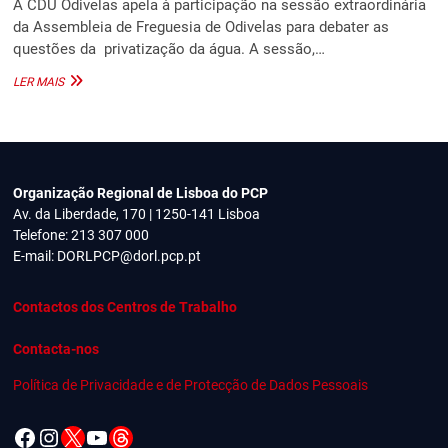
A CDU Odivelas apela à participação na sessão extraordinária
da Assembleia de Freguesia de Odivelas para debater as
questões da privatização da água. A sessão,…
A
LER MAIS
ÁGUA
É
PÚBLICA!
Organização Regional de Lisboa do PCP
Av. da Liberdade, 170 | 1250-141 Lisboa
Telefone: 213 307 000
E-mail:
DORLPCP@dorl.pcp.pt
Contactos dos Centros de Trabalho
Contacta-nos
Política de Privacidade e de Protecção de Dados Pessoais
Facebook
Instagram
X
YouTube
Threads