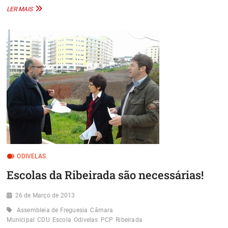
APRESENTAÇÃO
LER MAIS
DOS
CANDIDATOS
DA
CDU
ÀS
ASSEMBLEIAS
DE
FREGUESIA
DE
ALVERCA
E
DO
SOBRALINHO
ODIVELAS
Escolas da Ribeirada são necessárias!
26 de Março de 2013
Assembleia de Freguesia
Câmara
Municipal
CDU
Escola
Odivelas
PCP
Ribeirada