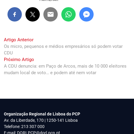
Navegação
Previous
Artigo Anterior
post:
Os micro, pequenos e médios empresários só podem votar
de
CDU
artigos
Next
Próximo Artigo
post:
A CDU denuncia: em Paço de Arcos, mais de 10 000 eleitores
mudam local de voto… e podem até nem votar
Organização Regional de Lisboa do PCP
Av. da Liberdade, 170 | 1250-141 Lisboa
Telefone: 213 307 000
E-mail:
DORLPCP@dorl.pcp.pt