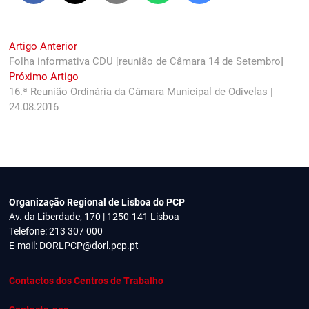
Navegação
Previous
Artigo Anterior
post:
Folha informativa CDU [reunião de Câmara 14 de Setembro]
de
Next
Próximo Artigo
artigos
post:
16.ª Reunião Ordinária da Câmara Municipal de Odivelas |
24.08.2016
Organização Regional de Lisboa do PCP
Av. da Liberdade, 170 | 1250-141 Lisboa
Telefone: 213 307 000
E-mail:
DORLPCP@dorl.pcp.pt
Contactos dos Centros de Trabalho