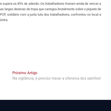
ue supera os 85% de adesão. Os trabalhadores tiveram ainda de vencer a
mas largas dezenas de tropa que carregou brutalmente sobre o piquete de
, solidário com a justa luta dos trabalhadores, confrontou no local a
intra.
Next
Próximo Artigo
post:
Na vigilância, é preciso travar a ofensiva dos patrões!