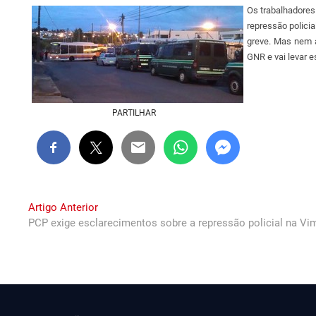
Os trabalhadores
repressão polici
greve. Mas nem a
GNR e vai levar 
PARTILHAR
Navegação
Previous
Artigo Anterior
post:
PCP exige esclarecimentos sobre a repressão policial na Vi
de
artigos