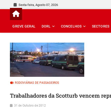
Skip
Sexta-feira, Agosto 07, 2026
to
content
GREVE GERAL
DORL
CONCELHOS
SECTORES
RODOVIÁRIAS DE PASSAGEIROS
Trabalhadores da Scotturb vencem repr
31 de Outubro de 2012