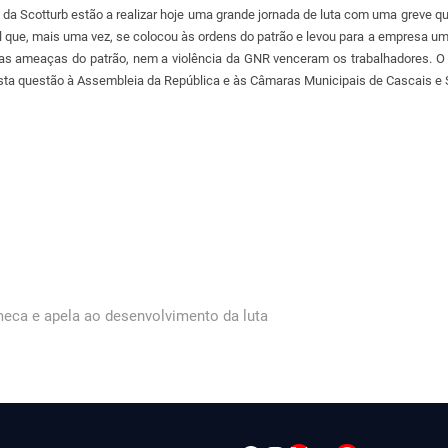
 da Scotturb estão a realizar hoje uma grande jornada de luta com uma greve q
al que, mais uma vez, se colocou às ordens do patrão e levou para a empresa u
s ameaças do patrão, nem a violência da GNR venceram os trabalhadores. O PCP
esta questão à Assembleia da República e às Câmaras Municipais de Cascais e S
meca e apela ao desenvolvimento da luta