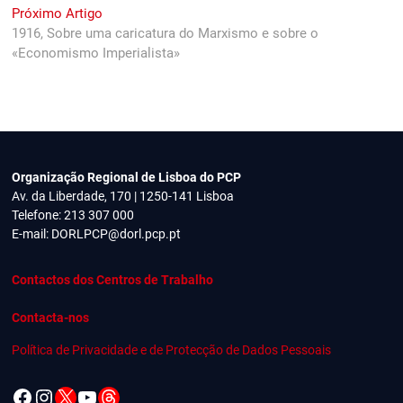
de
Next
Próximo Artigo
artigos
post:
1916, Sobre uma caricatura do Marxismo e sobre o
«Economismo Imperialista»
Organização Regional de Lisboa do PCP
Av. da Liberdade, 170 | 1250-141 Lisboa
Telefone: 213 307 000
E-mail:
DORLPCP@dorl.pcp.pt
Contactos dos Centros de Trabalho
Contacta-nos
Política de Privacidade e de Protecção de Dados Pessoais
Facebook
Instagram
X
YouTube
Threads