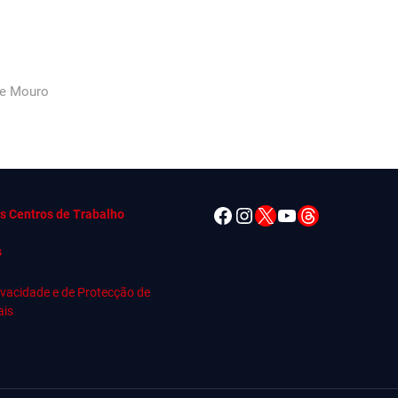
de Mouro
Facebook
Instagram
X
YouTube
Threads
s Centros de Trabalho
s
rivacidade e de Protecção de
ais