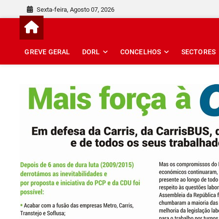
Skip
Sexta-feira, Agosto 07, 2026
to
content
GREVE GERAL
DORL
CONCELHOS
SECTORES