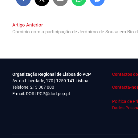
Navegação
Previous
Artigo Anterior
post:
Comício com a participação de Jerónimo de Sousa em Rio 
de
artigos
Organização Regional de Lisboa do PCP
Contactos do
Av. da Liberdade, 170 | 1250-141 Lisboa
Telefone: 213 307 000
Contacta-no
E-mail:
DORLPCP@dorl.pcp.pt
Política de P
Dados Pesso