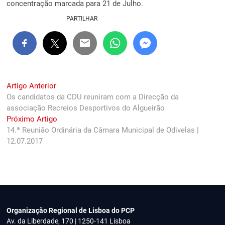
concentração marcada para 21 de Julho.
PARTILHAR
Navegação
Previous
Artigo Anterior
post:
Os candidatos da CDU reuniram com a Direcção da
de
associação Recreios Desportivos do Algueirão
artigos
Next
Próximo Artigo
post:
14.ª Reunião Ordinária da Câmara Municipal de Odivelas |
12.07.2017
Organização Regional de Lisboa do PCP
Av. da Liberdade, 170 | 1250-141 Lisboa