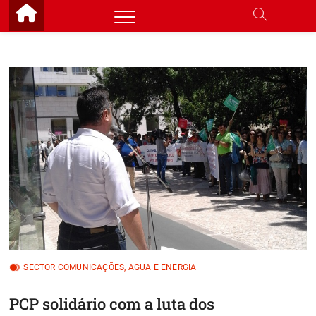
Skip
to
content
SECTOR COMUNICAÇÕES, AGUA E ENERGIA
PCP solidário com a luta dos