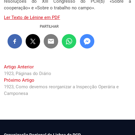
resoluções do XIII Congresso do PCR(b) «Sobre a
cooperação» e «Sobre o trabalho no campo».
Ler Texto de Lénine em PDF
PARTILHAR
Navegação
Previous
Artigo Anterior
post:
1923, Páginas do Diário
de
Next
Próximo Artigo
artigos
post:
1923, Como devemos reorganizar a Inspecção Operária e
Camponesa
Organização Regional de Lisboa do PCP