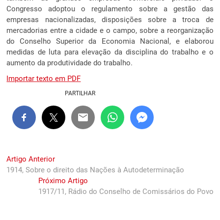
Congresso adoptou o regulamento sobre a gestão das
empresas nacionalizadas, disposições sobre a troca de
mercadorias entre a cidade e o campo, sobre a reorganização
do Conselho Superior da Economia Nacional, e elaborou
medidas de luta para elevação da disciplina do trabalho e o
aumento da produtividade do trabalho.
Importar texto em PDF
PARTILHAR
Navegação
Previous
Artigo Anterior
post:
1914, Sobre o direito das Nações à Autodeterminação
de
Next
Próximo Artigo
artigos
post:
1917/11, Rádio do Conselho de Comissários do Povo