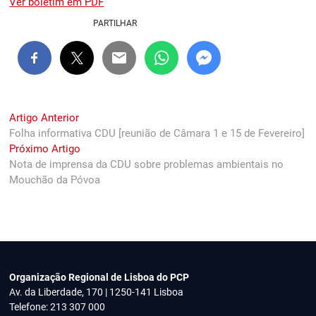
Ver boletim em PDF
PARTILHAR
Navegação
Previous
Artigo Anterior
post:
Folha informativa CDU [reunião de Câmara 1 e 15 de Fevereiro]
de
Next
Próximo Artigo
artigos
post:
Nota de imprensa da CDU sobre problemas ambientais no
Mouchão da Póvoa
Organização Regional de Lisboa do PCP
Av. da Liberdade, 170 | 1250-141 Lisboa
Telefone: 213 307 000