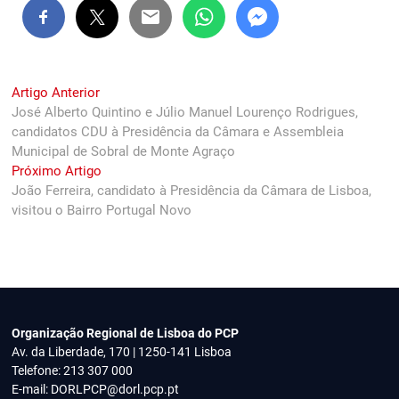
Navegação
Previous
Artigo Anterior
post:
José Alberto Quintino e Júlio Manuel Lourenço Rodrigues,
de
candidatos CDU à Presidência da Câmara e Assembleia
artigos
Municipal de Sobral de Monte Agraço
Next
Próximo Artigo
post:
João Ferreira, candidato à Presidência da Câmara de Lisboa,
visitou o Bairro Portugal Novo
Organização Regional de Lisboa do PCP
Av. da Liberdade, 170 | 1250-141 Lisboa
Telefone: 213 307 000
E-mail:
DORLPCP@dorl.pcp.pt