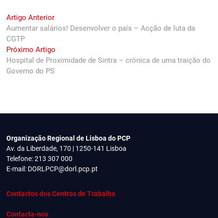
Navegação
Previous
Artigo Anterior
post:
Aumentar salários! Desenvolver o país – Acção de luta da
de
CGTP
artigos
Next
Próximo Artigo
post:
Hospital de Proximidade de Sintra – crónica de uma traição do
Governo do PS
Organização Regional de Lisboa do PCP
Av. da Liberdade, 170 | 1250-141 Lisboa
Telefone: 213 307 000
E-mail:
DORLPCP@dorl.pcp.pt
Contactos dos Centros de Trabalho
Contacta-nos