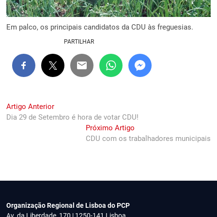
Em palco, os principais candidatos da CDU às freguesias.
PARTILHAR
Navegação
Previous
Artigo Anterior
post:
Dia 29 de Setembro é hora de votar CDU!
de
Next
Próximo Artigo
artigos
post:
CDU com os trabalhadores municipais
Organização Regional de Lisboa do PCP
Av. da Liberdade, 170 | 1250-141 Lisboa