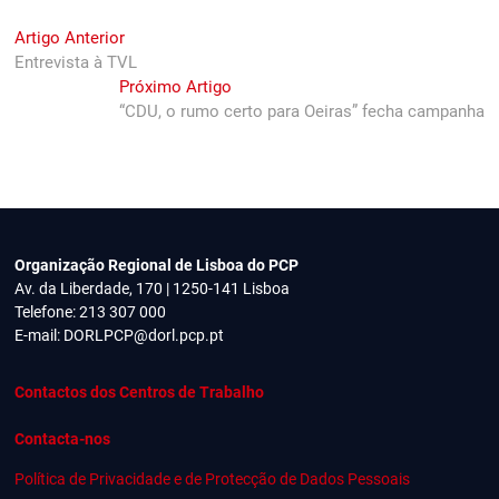
Navegação
Previous
Artigo Anterior
post:
Entrevista à TVL
de
Next
Próximo Artigo
artigos
post:
“CDU, o rumo certo para Oeiras” fecha campanha
Organização Regional de Lisboa do PCP
Av. da Liberdade, 170 | 1250-141 Lisboa
Telefone: 213 307 000
E-mail:
DORLPCP@dorl.pcp.pt
Contactos dos Centros de Trabalho
Contacta-nos
Política de Privacidade e de Protecção de Dados Pessoais