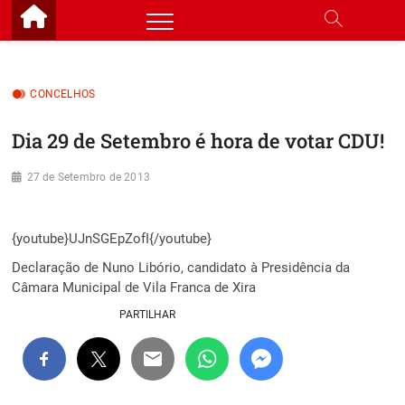
Skip
to
content
CONCELHOS
Dia 29 de Setembro é hora de votar CDU!
27 de Setembro de 2013
{youtube}UJnSGEpZofI{/youtube}
Declaração de Nuno Libório, candidato à Presidência da
Câmara Municipal de Vila Franca de Xira
PARTILHAR