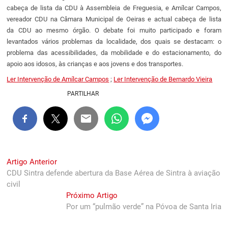
cabeça de lista da CDU à Assembleia de Freguesia, e Amílcar Campos,
vereador CDU na Câmara Municipal de Oeiras e actual cabeça de lista
da CDU ao mesmo órgão. O debate foi muito participado e foram
levantados vários problemas da localidade, dos quais se destacam: o
problema das acessibilidades, da mobilidade e do estacionamento, do
apoio aos idosos, às crianças e aos jovens e dos transportes.
Ler Intervenção de Amílcar Campos
;
Ler Intervenção de Bernardo Vieira
PARTILHAR
Navegação
Previous
Artigo Anterior
post:
CDU Sintra defende abertura da Base Aérea de Sintra à aviação
de
civil
artigos
Next
Próximo Artigo
post:
Por um “pulmão verde” na Póvoa de Santa Iria