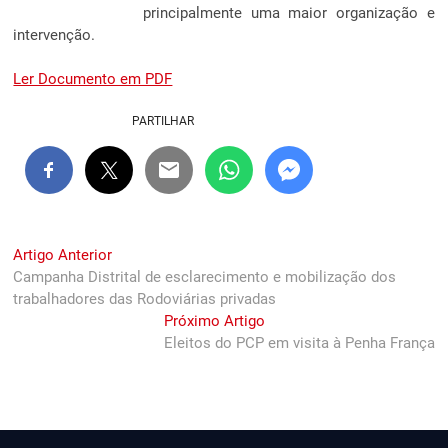
principalmente uma maior organização e
intervenção.
Ler Documento em PDF
PARTILHAR
Navegação
Previous
Artigo Anterior
post:
Campanha Distrital de esclarecimento e mobilização dos
de
trabalhadores das Rodoviárias privadas
artigos
Next
Próximo Artigo
post:
Eleitos do PCP em visita à Penha França