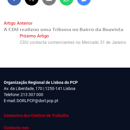
Navegação
Previous
Artigo Anterior
post:
𝗔 𝗖𝗗𝗨 𝗿𝗲𝗮𝗹𝗶𝘇𝗼𝘂 𝘂𝗺𝗮 𝗧𝗿𝗶𝗯𝘂𝗻𝗮 𝗻𝗼 𝗕𝗮𝗶𝗿𝗿𝗼 𝗱𝗮 𝗕𝗼𝗮𝘃𝗶𝘀𝘁𝗮
de
Next
Próximo Artigo
artigos
post:
CDU contacta comerciantes no Mercado 31 de Janeiro
Organização Regional de Lisboa do PCP
Av. da Liberdade, 170 | 1250-141 Lisboa
Telefone: 213 307 000
E-mail:
DORLPCP@dorl.pcp.pt
Contactos dos Centros de Trabalho
Contacta-nos