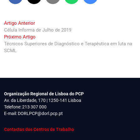
Navegação
Previous
Artigo Anterior
post:
Célula Informa de Julho de 2019
de
Next
Próximo Artigo
artigos
post:
Técnicos Superiores de Diagnóstico e Terapêutica em luta na
SCML
Organização Regional de Lisboa do PCP
Av. da Liberdade, 170 | 1250-141 Lisboa
Telefone: 213 307 000
E-mail:
DORLPCP@dorl.pcp.pt
Contactos dos Centros de Trabalho