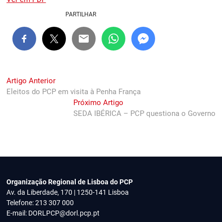
PARTILHAR
Navegação
Previous
Artigo Anterior
post:
Eleitos do PCP em visita à Penha França
de
Next
Próximo Artigo
artigos
post:
SEDA IBÉRICA – PCP questiona o Governo
Organização Regional de Lisboa do PCP
Av. da Liberdade, 170 | 1250-141 Lisboa
Telefone: 213 307 000
E-mail:
DORLPCP@dorl.pcp.pt