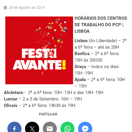
29 de Agosto de 2019
HORÁRIOS DOS CENTROS
DE TRABALHO DO PCP |
LISBOA
Lisboa
(Av Liberdade) – 2ª
a 6ª feira – até às 20H
Benfica
– 2ª a 6ª feira:
15H às 20H30
Graça
– todos os dias:
15H -19H
Ajuda
– 2ª a 6ª feira: 10H
– 15H
Alcântara
– 2ª a 6ª feira: 10H -13H e das 14H- 19H
Lumiar
– 2 a 5 de Setembro: 16H – 19H
Olivais
– 2ª a 6ª feira: 14h30 às 19H
PARTILHAR