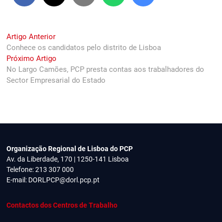
Navegação
Previous
Artigo Anterior
post:
Conhece os candidatos pelo distrito de Lisboa
de
Next
Próximo Artigo
artigos
post:
No Largo Camões, PCP presta contas aos trabalhadores do
Sector Empresarial do Estado
Organização Regional de Lisboa do PCP
Av. da Liberdade, 170 | 1250-141 Lisboa
Telefone: 213 307 000
E-mail:
DORLPCP@dorl.pcp.pt
Contactos dos Centros de Trabalho