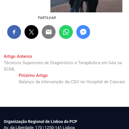
PARTILHAR
Navegação
Previous
Artigo Anterior
post:
Técnicos Superiores de Diagnóstico e Terapêutica em luta na
de
SCML
artigos
Next
Próximo Artigo
post:
Balanço da intervenção da CDU no Hospital de Cascais
Organização Regional de Lisboa do PCP
Av. da Liberdade, 170 | 1250-141 Lisboa