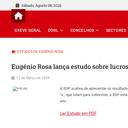
Skip
Sábado, Agosto 08, 2026
to
content
GREVE GERAL
DORL
CONCELHOS
SECTORES
ESTUDOS DE EUGÉNIO ROSA
Eugénio Rosa lança estudo sobre lucro
12 de Março de 2009
A EDP acabou de apresentar os resultado
´s , que lutam para sobreviver, a EDP es
ano.
Ler Estudo em PDF