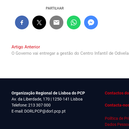
PARTILHAR
Navegação
Previous
Artigo Anterior
post:
O Governo vai entregar a gestão do Centro Infantil de Odivel
de
artigos
Organização Regional de Lisboa do PCP
Contactos do
Av. da Liberdade, 170 | 1250-141 Lisboa
Telefone: 213 307 000
Contacta-no
E-mail:
DORLPCP@dorl.pcp.pt
Política de P
Dados Pesso