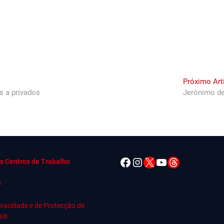
Próximo Art
as a privados
Jerónimo de
Facebook
Instagram
X
YouTube
Threads
s Centros de Trabalho
s
rivacidade e de Protecção de
ais