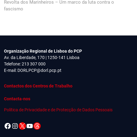
artigos
post:
Revolta dos Marinheiros – Um marco da luta contra o
fascismo
Organização Regional de Lisboa do PCP
Av. da Liberdade, 170 | 1250-141 Lisboa
Telefone: 213 307 000
E-mail:
DORLPCP@dorl.pcp.pt
Contactos dos Centros de Trabalho
Contacta-nos
Política de Privacidade e de Protecção de Dados Pessoais
Facebook
Instagram
X
YouTube
Threads