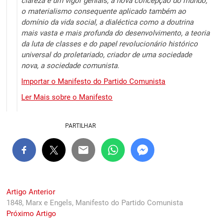
clareza e um vigor geniais, a nova concepção do mundo,
o materialismo consequente aplicado também ao
domínio da vida social, a dialéctica como a doutrina
mais vasta e mais profunda do desenvolvimento, a teoria
da luta de classes e do papel revolucionário histórico
universal do proletariado, criador de uma sociedade
nova, a sociedade comunista.
Importar o Manifesto do Partido Comunista
Ler Mais sobre o Manifesto
PARTILHAR
Navegação
Previous
Artigo Anterior
post:
1848, Marx e Engels, Manifesto do Partido Comunista
de
Next
Próximo Artigo