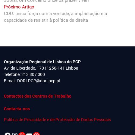
Sobral, Um Concelho onde dá prazer viver!
de
Next
Próximo Artigo
artigos
post:
CDU: única força com a vontade, a implantação e a
capacidade de resistir à política de direita
Organização Regional de Lisboa do PCP
Av. da Liberdade, 170 | 1250-141 Lisboa
Telefone: 213 307 000
E-mail:
DORLPCP@dorl.pcp.pt
Contactos dos Centros de Trabalho
Contacta-nos
Política de Privacidade e de Protecção de Dados Pessoais