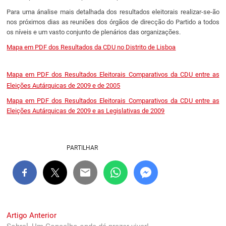
Para uma ánalise mais detalhada dos resultados eleitorais realizar-se-ão
nos próximos dias as reuniões dos órgãos de direcção do Partido a todos
os níveis e um vasto conjunto de plenários das organizações.
Mapa em PDF dos Resultados da CDU no Distrito de Lisboa
Mapa em PDF dos Resultados Eleitorais Comparativos da CDU entre as
Eleições Autárquicas de 2009 e de 2005
Mapa em PDF dos Resultados Eleitorais Comparativos da CDU entre as
Eleições Autárquicas de 2009 e as Legislativas de 2009
PARTILHAR
Navegação
Previous
Artigo Anterior
post: