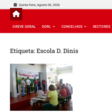
Skip
Quinta-feira, Agosto 06, 2026
to
content
GREVE GERAL
DORL
CONCELHOS
SECTORES
Etiqueta:
Escola D. Dinis