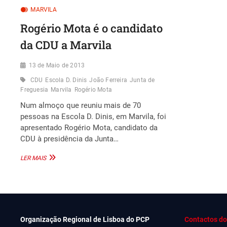
MARVILA
Rogério Mota é o candidato
da CDU a Marvila
13 de Maio de 2013
CDU
Escola D. Dinis
João Ferreira
Junta de
Freguesia
Marvila
Rogério Mota
Num almoço que reuniu mais de 70
pessoas na Escola D. Dinis, em Marvila, foi
apresentado Rogério Mota, candidato da
CDU à presidência da Junta…
ROGÉRIO
LER MAIS
MOTA
É
O
CANDIDATO
DA
CDU
Organização Regional de Lisboa do PCP
Contactos do
A