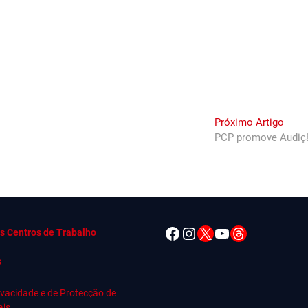
Next
Próximo Artigo
post:
PCP promove Audiçã
Facebook
Instagram
X
YouTube
Threads
s Centros de Trabalho
s
rivacidade e de Protecção de
ais