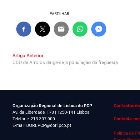
PARTILHAR
Navegação
Previous
Artigo Anterior
post:
CDU de Arroios dirige-se à população da freguesia
de
artigos
Organização Regional de Lisboa do PCP
Contactos do
Av. da Liberdade, 170 | 1250-141 Lisboa
Telefone: 213 307 000
Contacta-no
E-mail:
DORLPCP@dorl.pcp.pt
Política de P
Dados Pesso