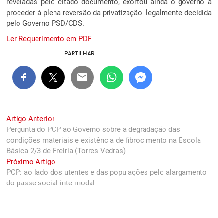
reveladas pelo citado documento, exortou ainda o governo a
proceder à plena reversão da privatização ilegalmente decidida
pelo Governo PSD/CDS.
Ler Requerimento em PDF
PARTILHAR
Navegação
Previous
Artigo Anterior
post:
Pergunta do PCP ao Governo sobre a degradação das
de
condições materiais e existência de fibrocimento na Escola
artigos
Básica 2/3 de Freiria (Torres Vedras)
Next
Próximo Artigo
post:
PCP: ao lado dos utentes e das populações pelo alargamento
do passe social intermodal