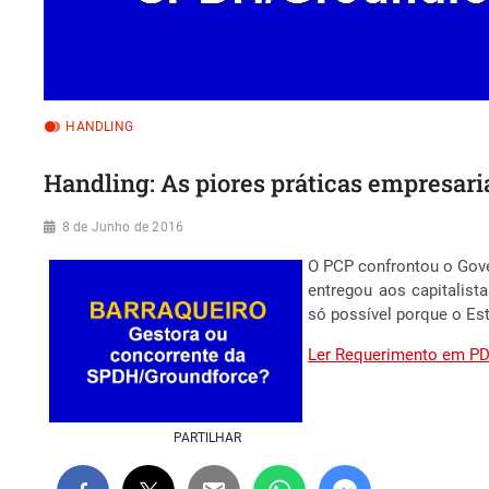
HANDLING
Handling: As piores práticas empresar
8 de Junho de 2016
O PCP confrontou o Gove
entregou aos capitalist
só possível porque o Est
Ler Requerimento em P
PARTILHAR