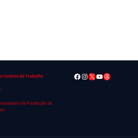
Facebook
Instagram
X
YouTube
Threads
s Centros de Trabalho
s
rivacidade e de Protecção de
ais