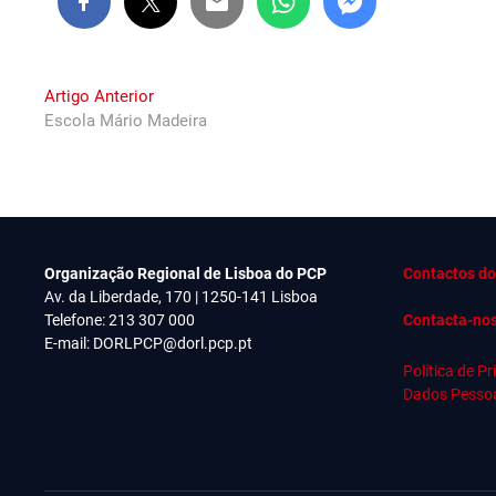
Navegação
Previous
Artigo Anterior
post:
Escola Mário Madeira
de
artigos
Organização Regional de Lisboa do PCP
Contactos do
Av. da Liberdade, 170 | 1250-141 Lisboa
Telefone: 213 307 000
Contacta-no
E-mail:
DORLPCP@dorl.pcp.pt
Política de P
Dados Pesso