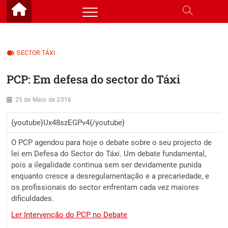
Skip
to
content
SECTOR TÁXI
PCP: Em defesa do sector do Táxi
25 de Maio de 2016
{youtube}Ux48szEGPv4{/youtube}
O PCP agendou para hoje o debate sobre o seu projecto de
lei em Defesa do Sector do Táxi. Um debate fundamental,
pois a ilegalidade continua sem ser devidamente punida
enquanto cresce a desregulamentação e a precariedade, e
os profissionais do sector enfrentam cada vez maiores
dificuldades.
Ler Intervenção do PCP no Debate