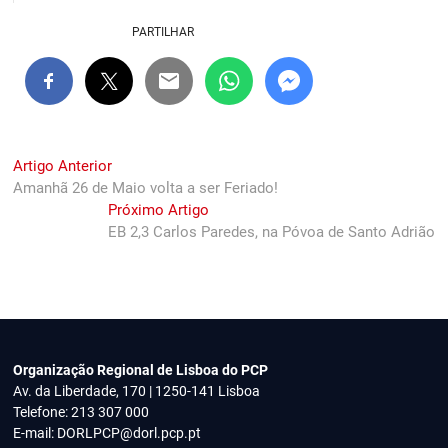
PARTILHAR
Navegação
Previous
Artigo Anterior
post:
Amanhã 26 de Maio volta a ser Feriado!
de
Next
Próximo Artigo
artigos
post:
EB 2,3 Carlos Paredes, na Póvoa de Santo Adrião
Organização Regional de Lisboa do PCP
Av. da Liberdade, 170 | 1250-141 Lisboa
Telefone: 213 307 000
E-mail:
DORLPCP@dorl.pcp.pt