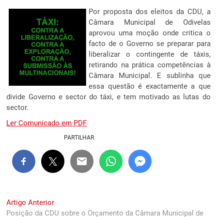
Por proposta dos eleitos da CDU, a
Câmara Municipal de Odivelas
aprovou uma moção onde critica o
facto de o Governo se preparar para
liberalizar o contingente de táxis,
retirando na prática competências à
Câmara Municipal. E sublinha que
essa questão é exactamente a que
divide Governo e sector do táxi, e tem motivado as lutas do
sector.
Ler Comunicado em PDF
PARTILHAR
Navegação
Previous
Artigo Anterior
post:
Posição da CDU sobre o Orçamento da Câmara Municipal de