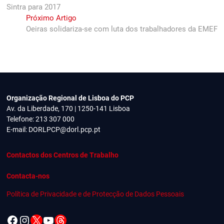
de
Sintra para 2017
artigos
Next
Próximo Artigo
post:
Oeiras solidariza-se com luta dos trabalhadores da EMEF
Organização Regional de Lisboa do PCP
Av. da Liberdade, 170 | 1250-141 Lisboa
Telefone: 213 307 000
E-mail:
DORLPCP@dorl.pcp.pt
Contactos dos Centros de Trabalho
Contacta-nos
Política de Privacidade e de Protecção de Dados Pessoais
Facebook
Instagram
X
YouTube
Threads