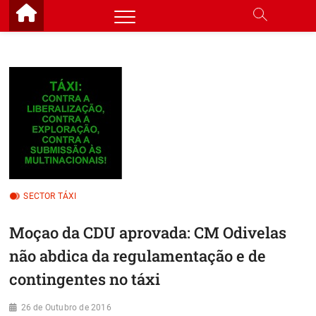
Skip
to
content
SECTOR TÁXI
Moçao da CDU aprovada: CM Odivelas
não abdica da regulamentação e de
contingentes no táxi
26 de Outubro de 2016