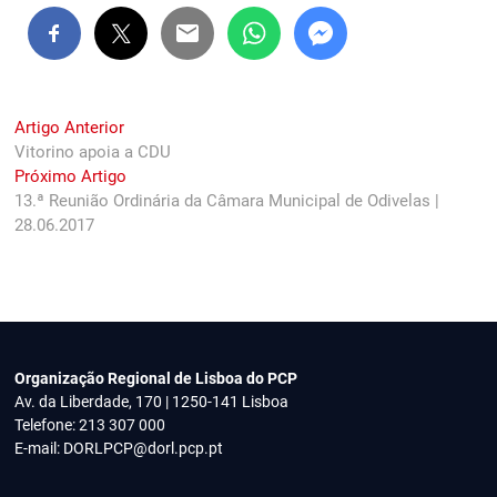
Navegação
Previous
Artigo Anterior
post:
Vitorino apoia a CDU
de
Next
Próximo Artigo
artigos
post:
13.ª Reunião Ordinária da Câmara Municipal de Odivelas |
28.06.2017
Organização Regional de Lisboa do PCP
Av. da Liberdade, 170 | 1250-141 Lisboa
Telefone: 213 307 000
E-mail:
DORLPCP@dorl.pcp.pt