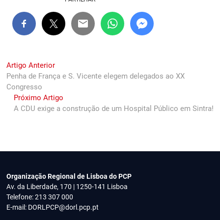
Navegação
Previous
Artigo Anterior
post:
Penha de França e S. Vicente elegem delegados ao XX
de
Congresso
artigos
Next
Próximo Artigo
post:
A CDU exige a construção de um Hospital Público em Sintra!
Organização Regional de Lisboa do PCP
Av. da Liberdade, 170 | 1250-141 Lisboa
Telefone: 213 307 000
E-mail:
DORLPCP@dorl.pcp.pt