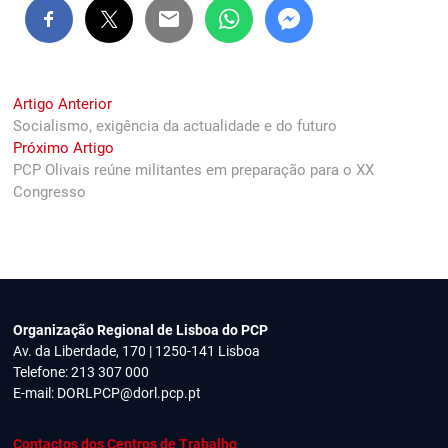
Navegação
Previous
Artigo Anterior
post:
Socialismo, exigência da actualidade e do futuro
de
Next
Próximo Artigo
artigos
post:
PCP Olivais reúne militantes em preparação para o XX
Congresso
Organização Regional de Lisboa do PCP
Av. da Liberdade, 170 | 1250-141 Lisboa
Telefone: 213 307 000
E-mail:
DORLPCP@dorl.pcp.pt
Contactos dos Centros de Trabalho