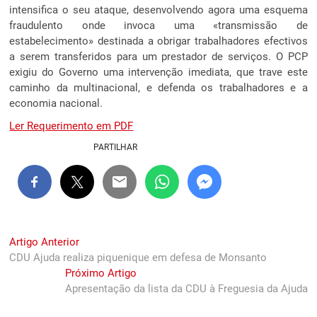
intensifica o seu ataque, desenvolvendo agora uma esquema
fraudulento onde invoca uma «transmissão de
estabelecimento» destinada a obrigar trabalhadores efectivos
a serem transferidos para um prestador de serviços. O PCP
exigiu do Governo uma intervenção imediata, que trave este
caminho da multinacional, e defenda os trabalhadores e a
economia nacional.
Ler Requerimento em PDF
PARTILHAR
Navegação
Previous
Artigo Anterior
post:
CDU Ajuda realiza piquenique em defesa de Monsanto
de
Next
Próximo Artigo
artigos
post:
Apresentação da lista da CDU à Freguesia da Ajuda