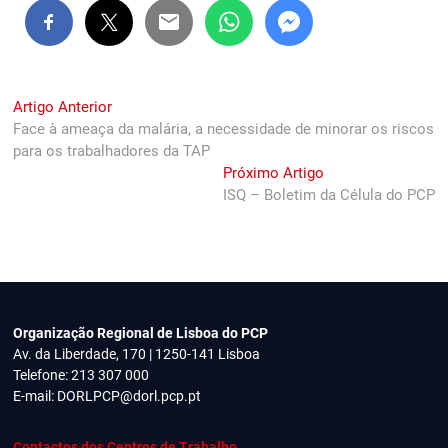
Navegação
Previous
Artigo Anterior
post:
Face à ameaça da malária, a necessidade de minorar os riscos
de
para os trabalhadores da TAP
artigos
Next
Próximo Artigo
post:
ISQ – Boletim da Célula do PCP
Organização Regional de Lisboa do PCP
Av. da Liberdade, 170 | 1250-141 Lisboa
Telefone: 213 307 000
E-mail:
DORLPCP@dorl.pcp.pt
Contactos dos Centros de Trabalho