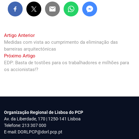
Navegação
Previous
Artigo Anterior
post:
Medidas com vista ao cumprimento da eliminação das
de
barreiras arquitectónicas
artigos
Next
Próximo Artigo
post:
EDP: Basta de tostões para os trabalhadores e milhões para
os accionistas!?
Organização Regional de Lisboa do PCP
Av. da Liberdade, 170 | 1250-141 Lisboa
Telefone: 213 307 000
E-mail:
DORLPCP@dorl.pcp.pt