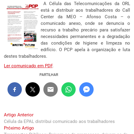
A Célula das Telecomunicações da ORL
está a distribuir aos trabalhadores do Call
Center da MEO – Afonso Costa – o
comunicado anexo, onde se denuncia o
recurso a trabalho precário para satisfazer
necessidades permanentes e a degradação
das condições de higiene e limpeza no
edifício. O PCP apela à organização e luta
destes trabalhadores.
Ler comunicado em PDF
.
PARTILHAR
Navegação
Previous
Artigo Anterior
post:
Célula da EPAL distribui comunicado aos trabalhadores
de
Next
Próximo Artigo
artigos