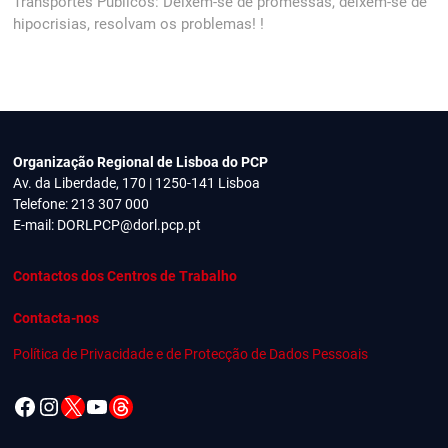
post:
Transportes Públicos: Deixem-se de promessas, deixem-se de
hipocrisias, resolvam os problemas! !
Organização Regional de Lisboa do PCP
Av. da Liberdade, 170 | 1250-141 Lisboa
Telefone: 213 307 000
E-mail:
DORLPCP@dorl.pcp.pt
Contactos dos Centros de Trabalho
Contacta-nos
Política de Privacidade e de Protecção de Dados Pessoais
Facebook
Instagram
X
YouTube
Threads