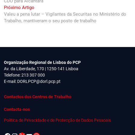
CDU para Alcântara
artigos
Next
Próximo Artigo
post:
Valeu a pena lutar – Vigilantes da Securitas no Ministério do
Trabalho, mantiveram o seu posto de trabalho
Organização Regional de Lisboa do PCP
Av. da Liberdade, 170 | 1250-141 Lisboa
Telefone: 213 307 000
E-mail:
DORLPCP@dorl.pcp.pt
Contactos dos Centros de Trabalho
Contacta-nos
Política de Privacidade e de Protecção de Dados Pessoais