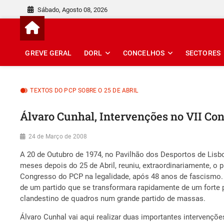
Skip
Sábado, Agosto 08, 2026
to
content
GREVE GERAL
DORL
CONCELHOS
SECTORES
TEXTOS DO PCP SOBRE O 25 DE ABRIL
Álvaro Cunhal, Intervenções no VII Con
24 de Março de 2008
A 20 de Outubro de 1974, no Pavilhão dos Desportos de Lisb
meses depois do 25 de Abril, reuniu, extraordinariamente, o 
Congresso do PCP na legalidade, após 48 anos de fascismo
de um partido que se transformara rapidamente de um forte 
clandestino de quadros num grande partido de massas.
Álvaro Cunhal vai aqui realizar duas importantes intervençõe