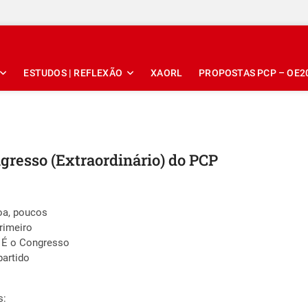
ESTUDOS | REFLEXÃO
XAORL
PROPOSTAS PCP – OE2
gresso (Extraordinário) do PCP
oa, poucos
primeiro
. É o Congresso
partido
s: