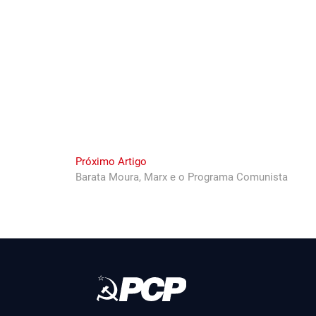
Next
Próximo Artigo
post:
Barata Moura, Marx e o Programa Comunista