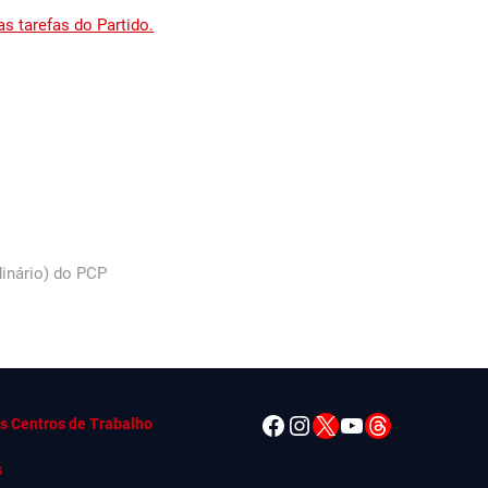
as tarefas do Partido.
dinário) do PCP
Facebook
Instagram
X
YouTube
Threads
s Centros de Trabalho
s