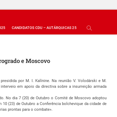
025
CANDIDATOS CDU – AUTÁRQUICAS 25
trogrado e Moscovo
residida por M. I. Kalínine. Na reunião V. Volodárski e M.
 interveio em apoio da directiva sobre a insurreição armada
do. No dia 7 (20) de Outubro o Comité de Moscovo adoptou
 10 (23) de Outubro a Conferência bolchevique da cidade de
ias prontas para o combate».