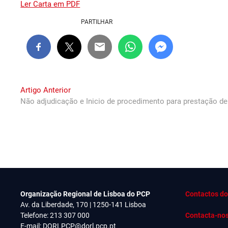
Ler Carta em PDF
PARTILHAR
Navegação
Previous
Artigo Anterior
post:
Não adjudicação e Inicio de procedimento para prestação de
de
artigos
Organização Regional de Lisboa do PCP
Contactos do
Av. da Liberdade, 170 | 1250-141 Lisboa
Telefone: 213 307 000
Contacta-no
E-mail:
DORLPCP@dorl.pcp.pt