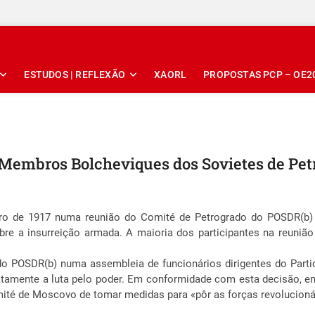
ESTUDOS | REFLEXÃO
XAORL
PROPOSTAS PCP – OE2
os Membros Bolcheviques dos Sovietes de Pe
ubro de 1917 numa reunião do Comité de Petrogrado do POSDR(b) p
bre a insurreição armada. A maioria dos participantes na reunião
o POSDR(b) numa assembleia de funcionários dirigentes do Parti
tamente a luta pelo poder. Em conformidade com esta decisão, em
té de Moscovo de tomar medidas para «pôr as forças revolucionár