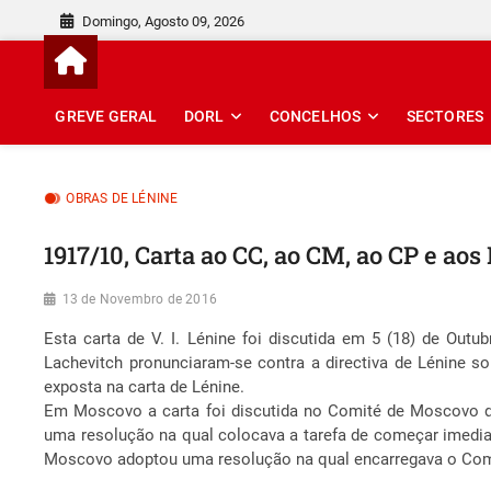
Skip
Domingo, Agosto 09, 2026
to
content
GREVE GERAL
DORL
CONCELHOS
SECTORES
OBRAS DE LÉNINE
1917/10, Carta ao CC, ao CM, ao CP e a
13 de Novembro de 2016
Esta carta de V. I. Lénine foi discutida em 5 (18) de Out
Lachevitch pronunciaram-se contra a directiva de Lénine so
exposta na carta de Lénine.
Em Moscovo a carta foi discutida no Comité de Moscovo d
uma resolução na qual colocava a tarefa de começar imedia
Moscovo adoptou uma resolução na qual encarregava o Comi