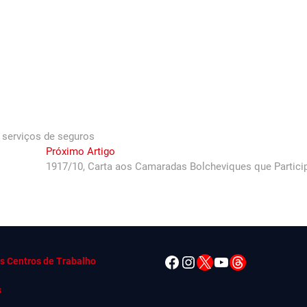
 serviços de seguros
Next
Próximo Artigo
post:
1917/10, Carta aos Camaradas Bolcheviques que Partici
Facebook
Instagram
X
YouTube
Threads
s Centros de Trabalho
s