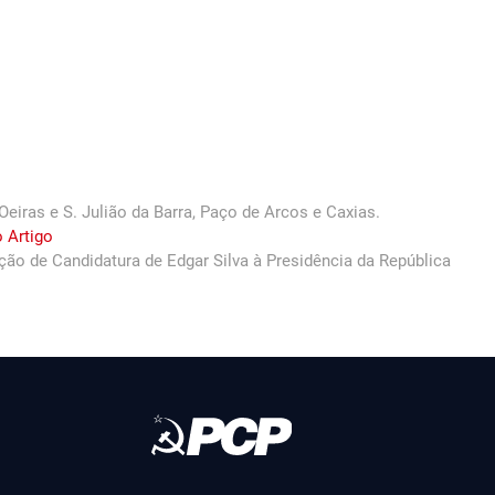
iras e S. Julião da Barra, Paço de Arcos e Caxias.
Next
 Artigo
post:
ção de Candidatura de Edgar Silva à Presidência da República