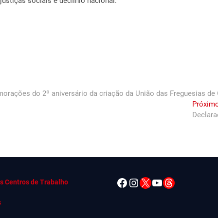
ustiças sociais e declínio nacional.”
rações do 2º aniversário da criação da União das Freguesias de Oe
Próximo
Declara
Facebook
Instagram
X
YouTube
Threads
s Centros de Trabalho
s