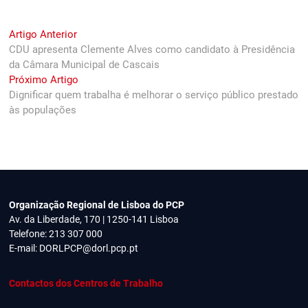
Navegação
Previous
Artigo Anterior
post:
CDU apresenta Clemente Alves como candidato à Presidência
de
da Câmara Municipal de Cascais
artigos
Next
Próximo Artigo
post:
Dignificar quem trabalha é melhorar o serviço público prestado
às populações
Organização Regional de Lisboa do PCP
Av. da Liberdade, 170 | 1250-141 Lisboa
Telefone: 213 307 000
E-mail:
DORLPCP@dorl.pcp.pt
Contactos dos Centros de Trabalho