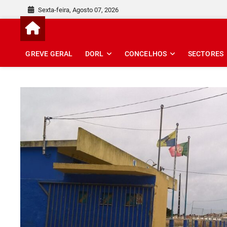
Skip
Sexta-feira, Agosto 07, 2026
to
content
GREVE GERAL
DORL
CONCELHOS
SECTORES