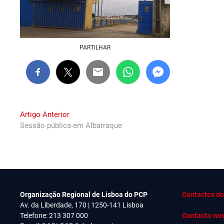
PARTILHAR
Navegação
Previous
Artigo Anterior
post:
Sessão pública em Albarraque
de
artigos
Organização Regional de Lisboa do PCP
Contactos do
Av. da Liberdade, 170 | 1250-141 Lisboa
Telefone: 213 307 000
Contacta-no