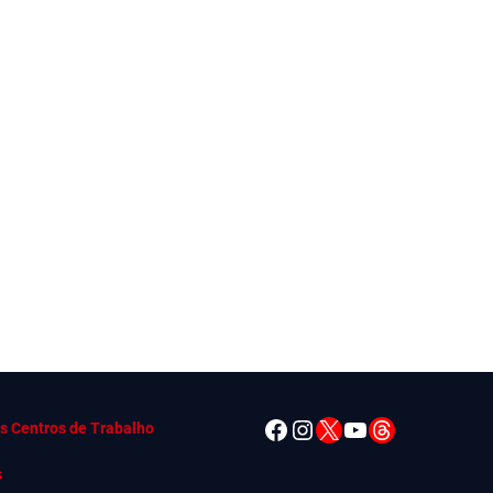
Facebook
Instagram
X
YouTube
Threads
s Centros de Trabalho
s