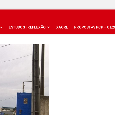
ESTUDOS | REFLEXÃO
XAORL
PROPOSTAS PCP – OE2