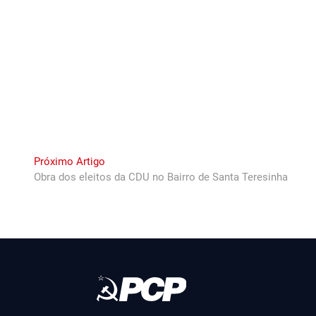
Next
Próximo Artigo
post:
Obra dos eleitos da CDU no Bairro de Santa Teresinha