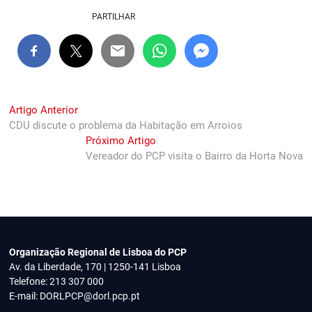
PARTILHAR
Navegação
Previous
Artigo Anterior
post:
CDU discute o problema da Habitação em Arroios
de
Next
Próximo Artigo
artigos
post:
Vereador do PCP visita o Bairro da Horta Nova
Organização Regional de Lisboa do PCP
Av. da Liberdade, 170 | 1250-141 Lisboa
Telefone: 213 307 000
E-mail:
DORLPCP@dorl.pcp.pt