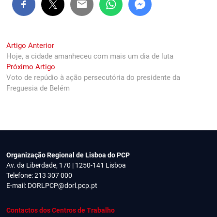
Navegação
Previous
Artigo Anterior
post:
Hoje, a cidade amanheceu com mais um dia de luta
de
Next
Próximo Artigo
artigos
post:
Voto de repúdio à ação persecutória do presidente da
Freguesia de Belém
Organização Regional de Lisboa do PCP
Av. da Liberdade, 170 | 1250-141 Lisboa
Telefone: 213 307 000
E-mail:
DORLPCP@dorl.pcp.pt
Contactos dos Centros de Trabalho